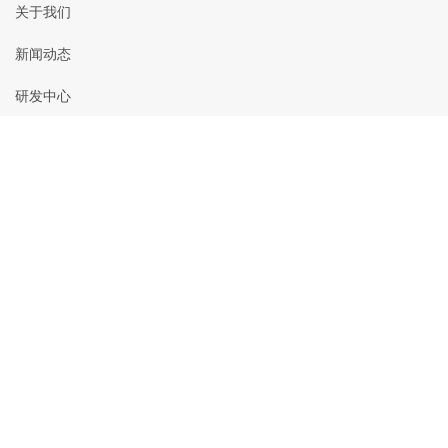
关于我们
新闻动态
研发中心
主要产品
作物方案
新闻资讯
世佳科技多款产品入围《北京市2019年农作
校企合作，展开科技农业新征程
喜报！喜报！世佳科技喜获多项荣誉！！