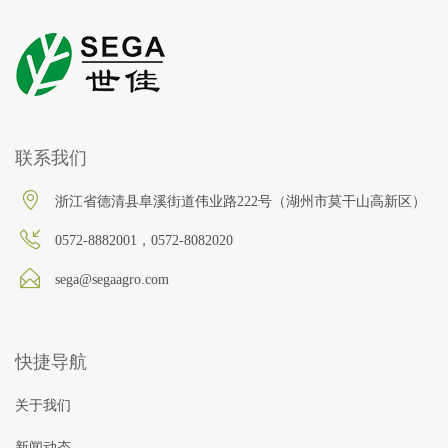
联系我们
浙江省德清县阜溪街道伟业路222号（湖州市莫干山高新区）
0572-8882001，0572-8082020
sega@segaagro.com
快捷导航
关于我们
新闻动态